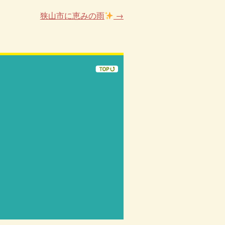
狭山市に恵みの雨
→