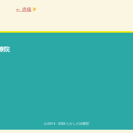
←
赤猿
療院
(c)2014 - 2026 たかしの治療院