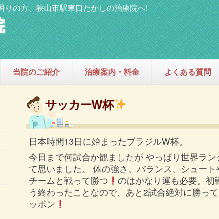
困りの方、狭山市駅東口たかしの治療院へ!
当院のご紹介
治療案内・料金
よくある質問
サッカーW杯
日本時間13日に始まったブラジルW杯。
今日まで何試合か観ましたが やっぱり世界ラン
て思いました。 体の強さ、バランス、シュート
チームと戦って勝つ
のはかなり運も必要。初
う終わったことなので、あと2試合絶対に勝っ
ッポン