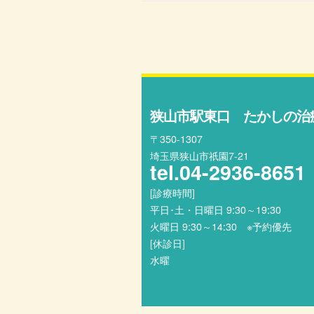
狭山市駅東口 たかしの治
〒350-1307
埼玉県狭山市祇園7-21
tel.
04-2936-8651
[診療時間]
平日･土・日曜日 9:30～19:30
火曜日 9:30～14:30 ※予約優先
[休診日]
水曜