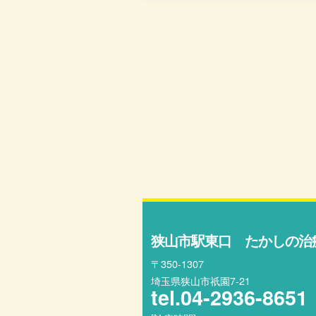
狭山市駅東口 たかしの治
〒350-1307
埼玉県狭山市祇園7-21
tel.
04-2936-8651