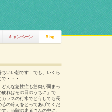
キャンペーン
Blog
持ちいい朝です！でも、いくら
とで・・・
。どんな急性症も筋肉が固まっ
の疲れはその日のうちに」で
とカラスの行水でどうしても長
の芯の冷えをとってあげてくだ
です。当院の患者さんの中に、