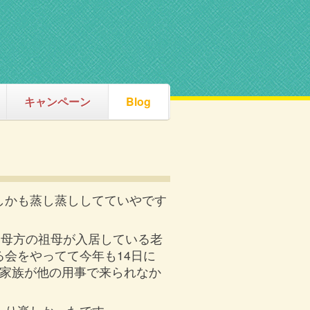
キャンペーン
Blog
しかも蒸し蒸ししてていやです
に母方の祖母が入居している老
会をやってて今年も14日に
の家族が他の用事で来られなか