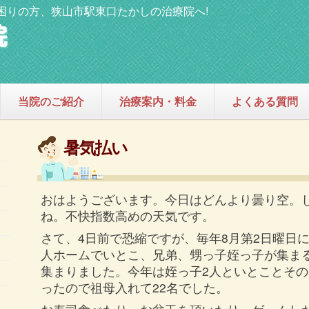
困りの方、狭山市駅東口たかしの治療院へ!
当院のご紹介
治療案内・料金
よくある質問
暑気払い
おはようございます。今日はどんより曇り空。
ね。不快指数高めの天気です。
さて、4日前で恐縮ですが、毎年8月第2日曜日
人ホームでいとこ、兄弟、甥っ子姪っ子が集まる
集まりました。今年は姪っ子2人といとことそ
ったので祖母入れて22名でした。