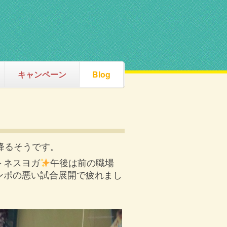
キャンペーン
Blog
降るそうです。
トネスヨガ
午後は前の職場
ンポの悪い試合展開で疲れまし