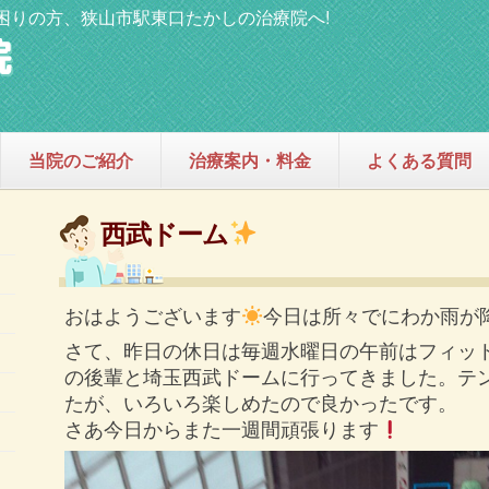
困りの方、狭山市駅東口たかしの治療院へ!
当院のご紹介
治療案内・料金
よくある質問
西武ドーム
おはようございます
今日は所々でにわか雨が
さて、昨日の休日は毎週水曜日の午前はフィッ
の後輩と埼玉西武ドームに行ってきました。テ
たが、いろいろ楽しめたので良かったです。
さあ今日からまた一週間頑張ります