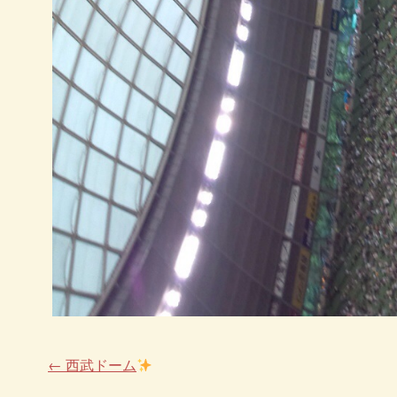
←
西武ドーム